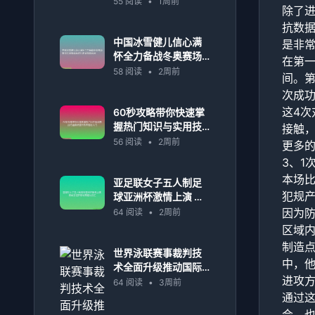
55 阅读
•
1周前
除了
抗数
中国冰雪健儿信心满
是非
怀全力备战冬奥赛场
在第
誓创佳绩展现新时代
58 阅读
•
2周前
间。
体育强国风采⛷️🇨🇳🏅
次成
这4
60秒攻略带你快速掌
握热门知识与实用技
接触
巧全解析提升效率轻
56 阅读
•
2周前
更多
松入门
3、1
本场
亚足联女子五人制足
犯规
球亚洲杯激情上演 青
城见证梦想与荣耀的
因为
64 阅读
•
2周前
交汇
区域
制造
世界泳联赛事裁判技
中，
术全面升级推动国际
进攻
泳坛竞赛公平与智能
64 阅读
•
3周前
化发展
通过
会，