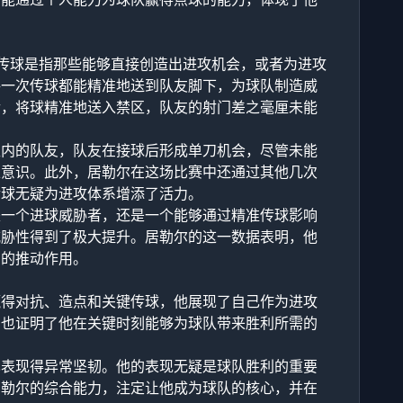
传球是指那些能够直接创造出进攻机会，或者为进攻
每一次传球都能精准地送到队友脚下，为球队制造威
后，将球精准地送入禁区，队友的射门差之毫厘未能
区内的队友，队友在接球后形成单刀机会，尽管未能
上意识。此外，居勒尔在这场比赛中还通过其他几次
传球无疑为进攻体系增添了活力。
是一个进球威胁者，还是一个能够通过精准传球影响
威胁性得到了极大提升。居勒尔的这一数据表明，他
系的推动作用。
赢得对抗、造点和关键传球，他展现了自己作为进攻
，也证明了他在关键时刻能够为球队带来胜利所需的
也表现得异常坚韧。他的表现无疑是球队胜利的重要
居勒尔的综合能力，注定让他成为球队的核心，并在