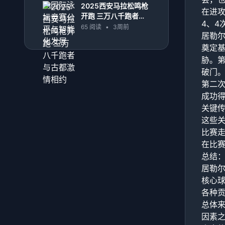
2025西安马拉松鸣枪
在进
开跑 三万八千跑者与
4、4
古都激情相约
65 阅读
•
3周前
居勒
奠定
胁。
破门
第二
成功
关键
这些
比赛
在比
总结
居勒
核心
各种
总体
因素