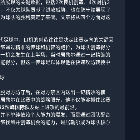
所展现的关键数据，包括2次良机创造、4次对抗3
力，不仅为球队贡献了进攻威胁，也在防守端展现了
也为球队的胜利奠定了基础。文章将从四个方面对这
代足球中，良机的创造往往是决定比赛走向的关键因
能够通过精准的传球和机智的跑位，为球队创造得分
第一机会发生在上半场，当时居勒尔通过一记精确的
未能得分，但这一传球足以体现他在快速攻防转换中
摆脱对方防守后，在对方禁区内送出一记精妙的横
了居勒尔在比赛中的战略眼光，他不仅能够抓住比赛
22恒峰国际
队友站上进攻的最前沿。
他并不单纯依赖个人能力的爆发，而是通过团队配合
能够找到并创造机会的能力，是居勒尔成为球队核心