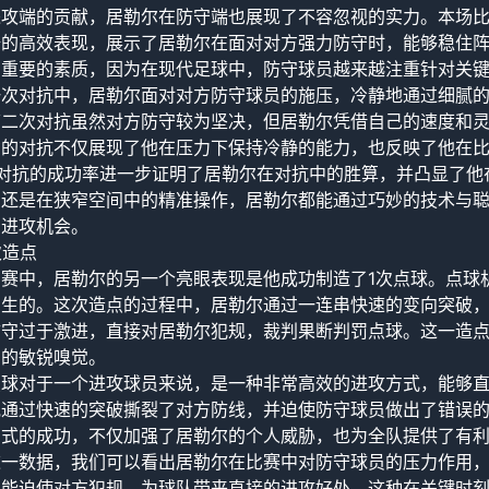
进攻端的贡献，居勒尔在防守端也展现了不容忽视的实力。本场比
据的高效表现，展示了居勒尔在面对对方强力防守时，能够稳住
常重要的素质，因为在现代足球中，防守球员越来越注重针对关
一次对抗中，居勒尔面对对方防守球员的施压，冷静地通过细腻
第二次对抗虽然对方防守较为坚决，但居勒尔凭借自己的速度和
功的对抗不仅展现了他在压力下保持冷静的能力，也反映了他在
次对抗的成功率进一步证明了居勒尔在对抗中的胜算，并凸显了他
，还是在狭窄空间中的精准操作，居勒尔都能通过巧妙的技术与
的进攻机会。
次造点
比赛中，居勒尔的另一个亮眼表现是他成功制造了1次点球。点球
产生的。这次造点的过程中，居勒尔通过一连串快速的变向突破
防守过于激进，直接对居勒尔犯规，裁判果断判罚点球。这一造
内的敏锐嗅觉。
点球对于一个进攻球员来说，是一种非常高效的进攻方式，能够
他通过快速的突破撕裂了对方防线，并迫使防守球员做出了错误
方式的成功，不仅加强了居勒尔的个人威胁，也为全队提供了有
这一数据，我们可以看出居勒尔在比赛中对防守球员的压力作用
也能迫使对方犯规，为球队带来直接的进攻好处。这种在关键时