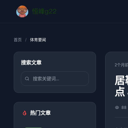
首页
/
体育要闻
搜索文章
2个月
居
点
88
热门文章