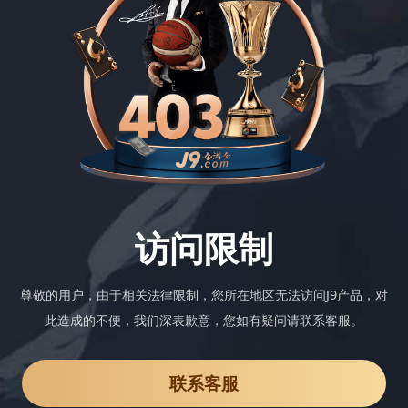
访问限制
尊敬的用户，由于相关法律限制，您所在地区无法访问J9产品，对
此造成的不便，我们深表歉意，您如有疑问请联系客服。
联系客服